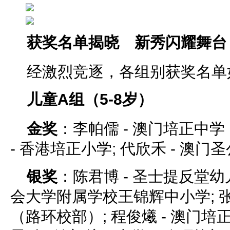
获奖名单揭晓 新秀闪耀舞台
经激烈竞逐，各组别获奖名单
儿童A组（5-8岁）
金奖
：李帕儒 - 澳门培正中学
- 香港培正小学; 代欣禾 - 澳门
银奖
：陈君博 - 圣士提反堂幼儿
会大学附属学校王锦辉中小学; 张
（路环校部）; 程俊爔 - 澳门培