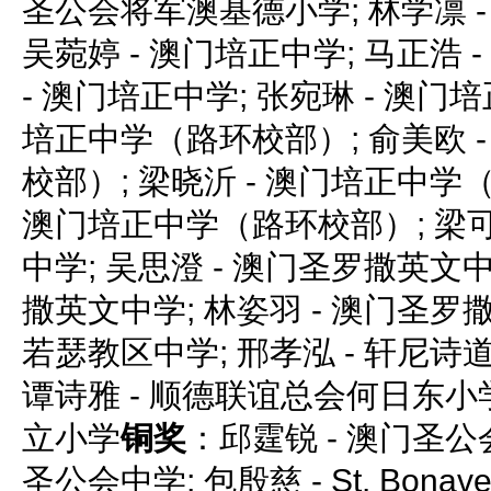
圣公会将军澳基德小学; 林学凛 
吴菀婷 - 澳门培正中学; 马正浩 
- 澳门培正中学; 张宛琳 - 澳门培
培正中学（路环校部）; 俞美欧 
校部）; 梁晓沂 - 澳门培正中学（
澳门培正中学（路环校部）; 梁可
中学; 吴思澄 - 澳门圣罗撒英文中
撒英文中学; 林姿羽 - 澳门圣罗撒
若瑟教区中学; 邢孝泓 - 轩尼
谭诗雅 - 顺德联谊总会何日东小学
立小学
铜奖
：邱霆锐 - 澳门圣公会
圣公会中学; 包殷慈 - St. Bonavent