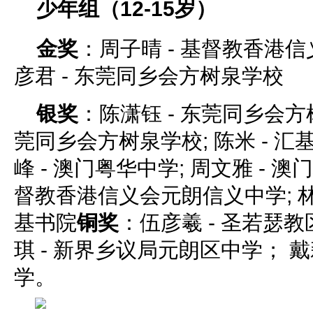
少年组（12-15岁）
金奖
：周子晴 - 基督教香港信
彦君 - 东莞同乡会方树泉学校
银奖
：陈潇钰 - 东莞同乡会方树
莞同乡会方树泉学校; 陈米 - 汇
峰 - 澳门粤华中学; 周文雅 - 澳
督教香港信义会元朗信义中学; 林
基书院
铜奖
：伍彦羲 - 圣若瑟
琪 - 新界乡议局元朗区中学； 戴
学。