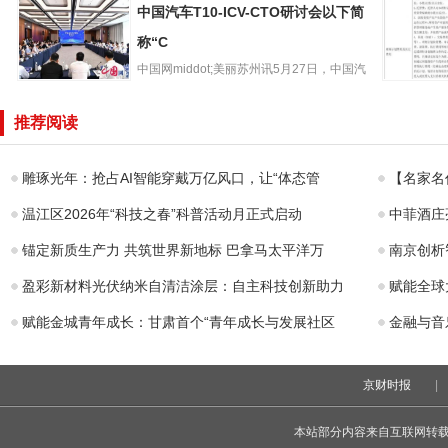
中国汽车T10-ICV-CTO研讨会以下简
大健康战略
确认6.3/6
称“C
中国网middot;美丽苏州讯5月27日，中国汽
中国汽车T10-
车T10-ICV...
震动金融
ICV-CTO研讨会
只银行理
推荐阅读
以下简称“C
不赚钱不
费
雕琢光年：抢占AI智能穿戴万亿风口，让“体态管
【名家名
温江区2026年“科技之春”科普活动月正式启动
中菲酒庄
锚定新质生产力 共筑世界新地标 巴拿马太平洋万
南京创析
盈彩新材料光伏纳米自清洁涂层：自主科技创新助力
赋能全球
赋能金城青年成长：甘肃首个“青年成长与发展社区
金融与音
京财时报
|
本站部分内容来自互联网转